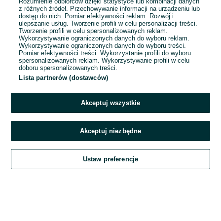
Rozumienie odbiorców dzięki statystyce lub kombinacji danych
Loombard
z różnych źródeł. Przechowywanie informacji na urządzeniu lub
dostęp do nich. Pomiar efektywności reklam. Rozwój i
4 200 - 5 500 zł / mies. brutto
ulepszanie usług. Tworzenie profili w celu personalizacji treści.
Strzelin
Tworzenie profili w celu spersonalizowanych reklam.
Pełny etat
Wykorzystywanie ograniczonych danych do wyboru reklam.
Wykorzystywanie ograniczonych danych do wyboru treści.
Umowa zlecenie
Pomiar efektywności treści. Wykorzystanie profili do wyboru
spersonalizowanych reklam. Wykorzystywanie profili w celu
Doświadczenie nie jest wymagane
doboru spersonalizowanych treści.
Lista partnerów (dostawców)
Odświeżono dnia 03 sierpnia 2026
Akceptuj wszystkie
Akceptuj niezbędne
Ustaw preferencje
Szukaj
Obserwujesz
Dodaj
Czat
Konto