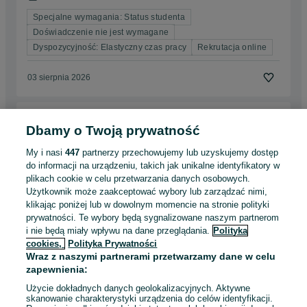
Specjalne wymagania: Status studenta
Doświadczenie nie jest wymagane
Dyspozycyjność: Elastyczny czas pracy
Rekrutacja online
03 sierpnia 2026
Specjalista ds. obsługi klienta i punktu
Dbamy o Twoją prywatność
Lombardowego
Loombard
My i nasi
447
partnerzy przechowujemy lub uzyskujemy dostęp
do informacji na urządzeniu, takich jak unikalne identyfikatory w
4 900 - 6 000 zł / mies. brutto
Ustka
plikach cookie w celu przetwarzania danych osobowych.
Pełny etat
Użytkownik może zaakceptować wybory lub zarządzać nimi,
Umowa zlecenie
klikając poniżej lub w dowolnym momencie na stronie polityki
prywatności. Te wybory będą sygnalizowane naszym partnerom
Doświadczenie nie jest wymagane
i nie będą miały wpływu na dane przeglądania.
Polityka
cookies,
Polityka Prywatności
Odświeżono dnia 03 sierpnia 2026
Wraz z naszymi partnerami przetwarzamy dane w celu
zapewnienia:
Użycie dokładnych danych geolokalizacyjnych. Aktywne
Specjalista ds. obsługi klienta i punktu
skanowanie charakterystyki urządzenia do celów identyfikacji.
Lombardowego